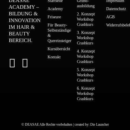
DEASAE
Startseite
Grund­­
Impressum
ausbildung
ACADEMY –
Academy
Datenschutz
BILDUNG &
2. Konzept
Friseure
AGB
Workshop
INNOVATION
Crashkurs
Für Beauty-
Widerrufsbele
IM HAIR &
Selbstständige
3. Konzept
BEAUTY
&
Workshop
BEREICH.
Quereinsteiger
Crashkurs
Kursübersicht
4. Konzept
Workshop
Kontakt
Crashkurs
5. Konzept
Workshop
Crashkurs
6. Konzept
Workshop
Crashkurs
© DEASAE Alle Rechte vorbehalten | created by:
Die Launcher