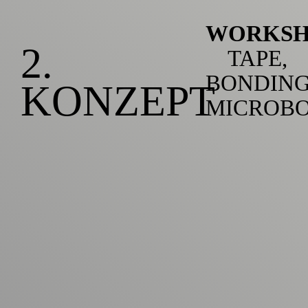
WORKS
2.
TAPE,
BONDIN
KONZEPT
MICROB