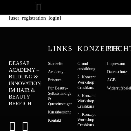
Skip
to
content
[user_registration_login]
LINKS
KONZEPTE
RECH
DEASAE
Startseite
Grund­­
Impressum
ausbildung
ACADEMY –
Academy
Datenschutz
BILDUNG &
2. Konzept
Friseure
AGB
Workshop
INNOVATION
Crashkurs
Für Beauty-
Widerrufsbele
IM HAIR &
Selbstständige
3. Konzept
BEAUTY
&
Workshop
BEREICH.
Quereinsteiger
Crashkurs
Kursübersicht
4. Konzept
Workshop
Kontakt
Crashkurs