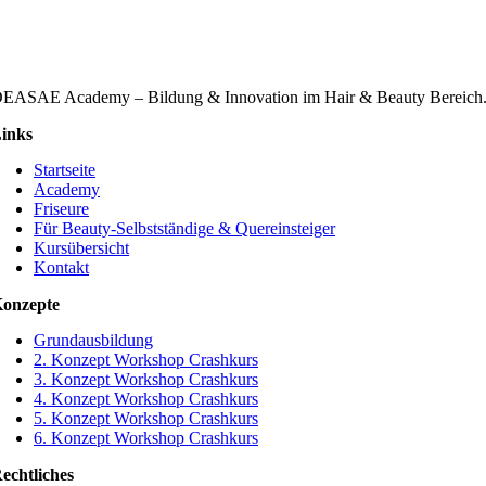
EASAE Academy – Bildung & Innovation im Hair & Beauty Bereich
inks
Startseite
Academy
Friseure
Für Beauty-Selbstständige & Quereinsteiger
Kursübersicht
Kontakt
onzepte
Grund­­ausbildung
2. Konzept Workshop Crashkurs
3. Konzept Workshop Crashkurs
4. Konzept Workshop Crashkurs
5. Konzept Workshop Crashkurs
6. Konzept Workshop Crashkurs
echtliches