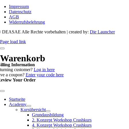
Impressum
Datenschutz
AGB
Widerrufsbelehrung
 DEASAE Alle Rechte vorbehalten | created by:
Die Launcher
Page load link
Warenkorb
illing Information
turning customer?
Log in here
ve a coupon?
Enter your code here
eview Your Order
Startseite
Academy
Kursübersicht
Grund­­ausbildung
2. Konzept Workshop Crashkurs
4. Konzept Workshop Crashkurs